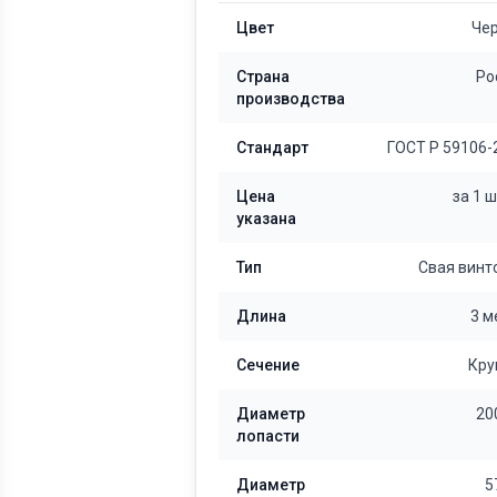
Цвет
Че
Страна
Ро
производства
Стандарт
ГОСТ Р 59106-
Цена
за 1 
указана
Тип
Свая винт
Длина
3 м
Сечение
Кру
Диаметр
20
лопасти
Диаметр
5