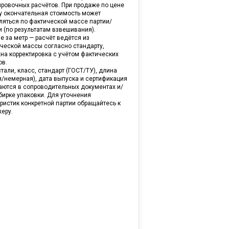
ировочных расчётов. При продаже по цене
ну окончательная стоимость может
ляться по фактической массе партии/
и (по результатам взвешивания).
е за метр — расчёт ведётся из
ической массы согласно стандарту,
на корректировка с учётом фактических
ов.
тали, класс, стандарт (ГОСТ/ТУ), длина
я/немерная), дата выпуска и сертификация
аются в сопроводительных документах и/
бирке упаковки. Для уточнения
ристик конкретной партии обращайтесь к
еру.