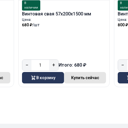
В
В
наличии
нали
Винтовая свая 57х200х1500 мм
Винт
Цена:
Цена:
680 ₽
/шт
800 
−
+
−
Итого: 680 ₽
ас
В корзину
Купить сейчас