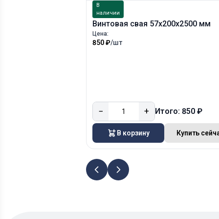
В
наличии
Винтовая свая 57х200х2500 мм
Цена:
850 ₽
/шт
−
+
Итого: 850 ₽
В корзину
Купить сейч