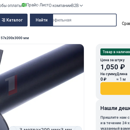
Прайс-Лист
обы оплаты
О компании
B2B
Поиск по сайту
Каталог
Найти
Сра
 57х200х3000 мм
Товар в наличи
Цена за штуку
1,050 ₽
На сумму
Длина
0 ₽
≈ 1 м
Нашли деш
Пришлите нам с
и в течение 24-
указанный вами