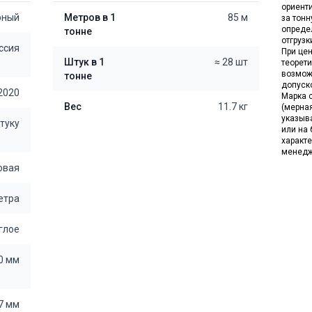
ориент
рный
Метров в 1
85 м
за тон
опреде
тонне
отгрузк
ссия
При цен
Штук в 1
≈ 28 шт
теорет
возмож
тонне
допуск
2020
Марка с
Вес
11.7 кг
(мерна
указыв
штуку
или на 
характе
менедж
овая
етра
глое
0 мм
7 мм