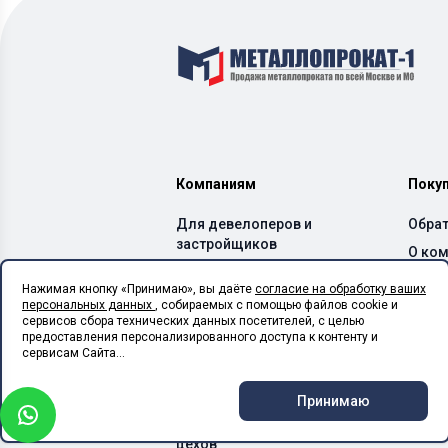
Компаниям
Поку
Для девелоперов и
Обрат
застройщиков
О ко
Для производителей ЖБИ
Дост
Нажимая кнопку «Принимаю», вы даёте
согласие на обработку ваших
и бетонных заводов
персональных данных
, собираемых с помощью файлов cookie и
Спос
Для производителей ЛСТК
сервисов сбора технических данных посетителей, с целью
Каль
предоставления персонализированного доступа к контенту и
Для монтажных
сервисам Сайта...
организаций
Для сельхоз предприятий
Принимаю
Для производственных
цехов