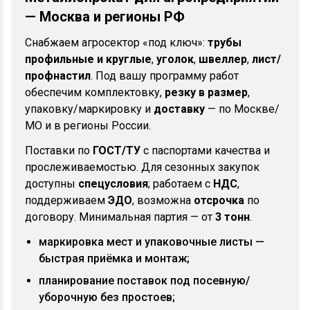
— Москва и регионы РФ
Снабжаем агросектор «под ключ»:
трубы
профильные и круглые
,
уголок
,
швеллер
,
лист/
профнастил
. Под вашу программу работ
обеспечим комплектовку,
резку в размер
,
упаковку/маркировку и
доставку
— по Москве/
МО и в регионы России.
Поставки по
ГОСТ/ТУ
с паспортами качества и
прослеживаемостью. Для сезонных закупок
доступны
спецусловия
; работаем с
НДС
,
поддерживаем
ЭДО
, возможна
отсрочка
по
договору. Минимальная партия — от
3 тонн
.
маркировка мест и упаковочные листы —
быстрая приёмка и монтаж;
планирование поставок под посевную/
уборочную без простоев;