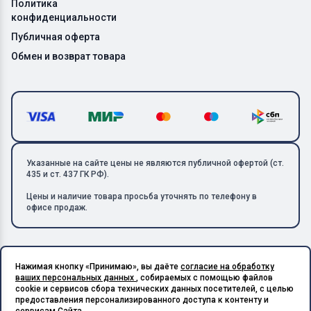
Политика
конфиденциальности
Публичная оферта
Обмен и возврат товара
Указанные на сайте цены не являются публичной офертой (ст.
435 и ст. 437 ГК РФ).
Цены и наличие товара просьба уточнять по телефону в
офисе продаж.
Нажимая кнопку «Принимаю», вы даёте
согласие на обработку
Copyright © 2026 ООО «Металлолом-1». Все права защищены.
ваших персональных данных
, собираемых с помощью файлов
ИНН: 5003129594 | КПП: 500301001 | ОГРН: 1185027017240
cookie и сервисов сбора технических данных посетителей, с целью
Подпишитесь на Telegram,
предоставления персонализированного доступа к контенту и
получите скидку 20%
Разработано в X-Point.Studio