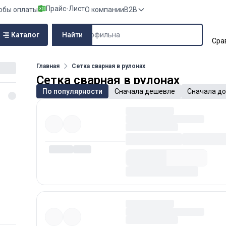
Прайс-Лист
обы оплаты
О компании
B2B
Поиск по сайту
Каталог
Найти
Сра
Главная
Сетка сварная в рулонах
Сетка сварная в рулонах
По популярности
Сначала дешевле
Сначала д