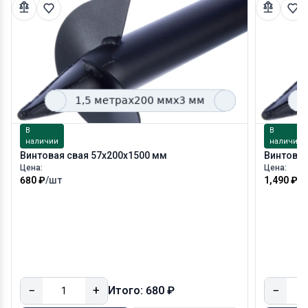
В
В
наличии
наличии
Винтовая свая 57х200х1500 мм
Винтовая
Цена:
Цена:
680 ₽
/шт
1,490 ₽
/
−
+
−
Итого: 680 ₽