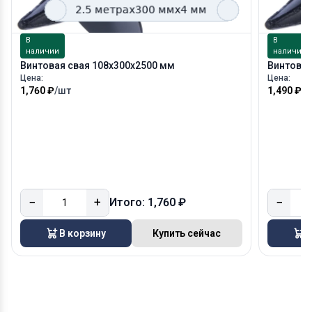
В
В
наличии
наличии
Винтовая свая 108х300х2500 мм
Винтовая
Цена:
Цена:
1,760 ₽
/шт
1,490 ₽
/
−
+
−
Итого: 1,760 ₽
В корзину
Купить сейчас
В