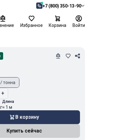
+7 (800) 350-13-90
внение
Избранное
Корзина
Войти
и
 / тонна
+
Длина
кг
≈ 1 м
В корзину
Купить сейчас