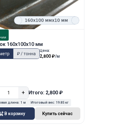
В
чии
наличии
ок 160х100х10 мм
Уголок 75х75х5 мм
Цена:
 метр
₽ / тонна
₽ / метр
₽ / тонн
2,800 ₽
/м
+
−
+
Итого: 2,800 ₽
Ит
овая длина:
1 м
Итоговый вес:
19.85 кг
Итоговая длина:
1 м
Ит
В корзину
Купить сейчас
В корзину