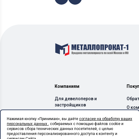
Компаниям
Поку
Для девелоперов и
Обрат
застройщиков
О ко
Для производителей ЖБИ
Дост
Нажимая кнопку «Принимаю», вы даёте
согласие на обработку ваших
и бетонных заводов
персональных данных
, собираемых с помощью файлов cookie и
Спос
Для производителей ЛСТК
сервисов сбора технических данных посетителей, с целью
Каль
предоставления персонализированного доступа к контенту и
Для монтажных
сервисам Сайта...