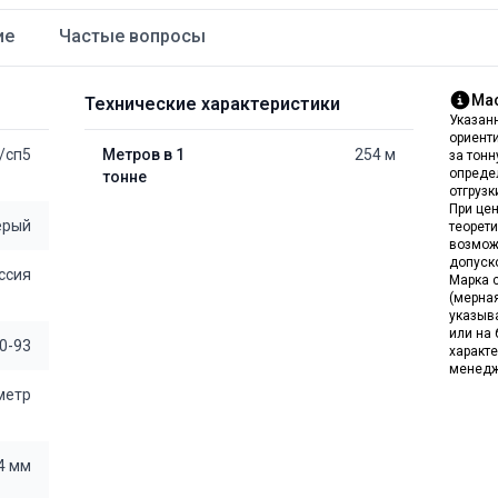
ие
Частые вопросы
Мас
Технические характеристики
Указан
ориент
/сп5
Метров в 1
254 м
за тон
опреде
тонне
отгрузк
При цен
ерый
теорет
возмож
допуск
ссия
Марка с
(мерна
указыв
или на 
0-93
характе
менедж
 метр
4 мм