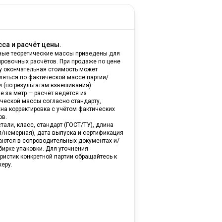
са и расчёт цены.
ные теоретические массы приведены для
ировочных расчётов. При продаже по цене
ну окончательная стоимость может
ляться по фактической массе партии/
и (по результатам взвешивания).
е за метр — расчёт ведётся из
ической массы согласно стандарту,
на корректировка с учётом фактических
ов.
тали, класс, стандарт (ГОСТ/ТУ), длина
я/немерная), дата выпуска и сертификация
аются в сопроводительных документах и/
бирке упаковки. Для уточнения
ристик конкретной партии обращайтесь к
еру.