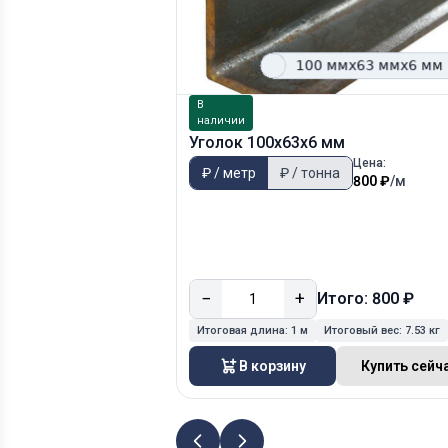
В
наличии
Уголок 100х63х6 мм
Цена:
₽ / метр
₽ / тонна
800 ₽
/м
−
+
Итого: 800 ₽
Итоговая длина:
1 м
Итоговый вес:
7.53 кг
В корзину
Купить сейч