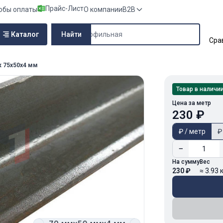
Прайс-Лист
обы оплаты
О компании
B2B
Поиск по сайту
Каталог
Найти
Сра
к 75х50х4 мм
Товар в наличи
Цена за метр
230 ₽
₽ / метр
₽
−
На сумму
Вес
230 ₽
≈ 3.93 