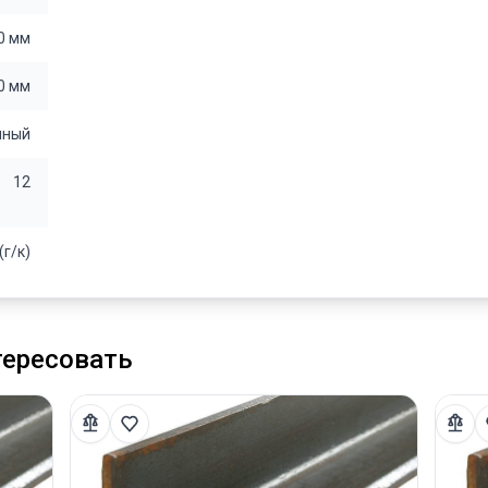
0 мм
0 мм
чный
12
(г/к)
тересовать