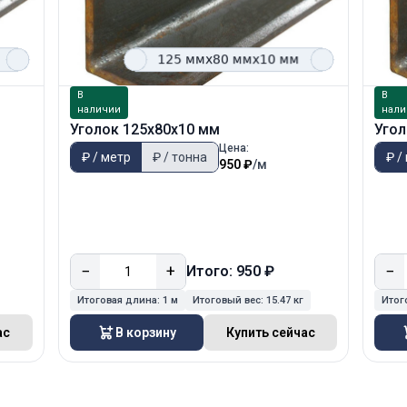
В
В
наличии
нали
Уголок 125х80х10 мм
Угол
Цена:
₽ / метр
₽ / тонна
₽ /
950 ₽
/м
−
+
−
Итого: 950 ₽
Итоговая длина:
1 м
Итоговый вес:
15.47 кг
Итог
ас
В корзину
Купить сейчас