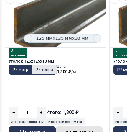
В
В
наличии
наличии
Уголок 125х125х10 мм
Уголок 1
Цена:
₽ / метр
₽ / тонна
₽ / мет
1,300 ₽
/м
−
+
−
Итого: 1,300 ₽
Итоговая длина:
1 м
Итоговый вес:
19.1 кг
Итоговая