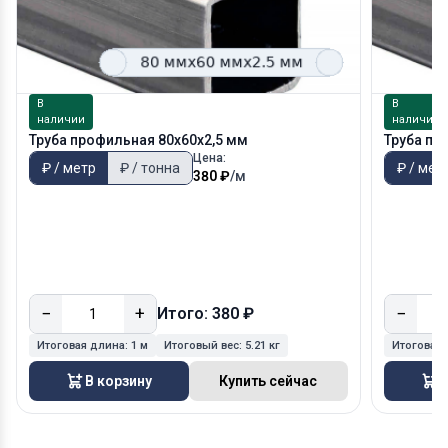
В
В
наличии
наличии
Труба профильная 80х60х2,5 мм
Труба пр
Цена:
₽ / метр
₽ / тонна
₽ / мет
380 ₽
/м
−
+
−
Итого: 380 ₽
Итоговая длина:
1 м
Итоговый вес:
5.21 кг
Итоговая
В корзину
Купить сейчас
В