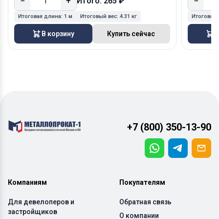
−
+
−
Итого: 265 ₽
Итоговая длина:
1 м
Итоговый вес:
4.31 кг
Итоговая
В корзину
Купить сейчас
В
+7 (800) 350-13-90
Компаниям
Покупателям
Для девелоперов и
Обратная связь
застройщиков
О компании