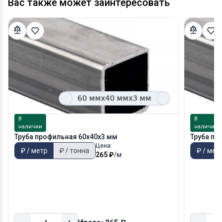
Вас также может заинтересовать
В
В
наличии
наличии
Труба профильная 60х40х3 мм
Труба пр
Цена:
₽ / метр
₽ / тонна
₽ / мет
265 ₽
/м