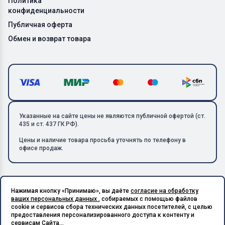
Политика
конфиденциальности
Публичная оферта
Обмен и возврат товара
Указанные на сайте цены не являются публичной офертой (ст.
435 и ст. 437 ГК РФ).
Цены и наличие товара просьба уточнять по телефону в
офисе продаж.
Нажимая кнопку «Принимаю», вы даёте
согласие на обработку
Copyright © 2026 ООО «Металлолом-1». Все права защищены.
ваших персональных данных
, собираемых с помощью файлов
ИНН: 5003129594 | КПП: 500301001 | ОГРН: 1185027017240
cookie и сервисов сбора технических данных посетителей, с целью
Подпишитесь на Telegram,
предоставления персонализированного доступа к контенту и
получите скидку 20%
Разработано в X-Point.Studio
сервисам Сайта...