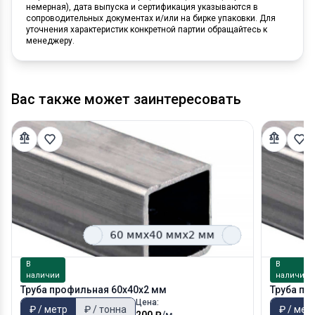
немерная), дата выпуска и сертификация указываются в
сопроводительных документах и/или на бирке упаковки. Для
уточнения характеристик конкретной партии обращайтесь к
менеджеру.
Вас также может заинтересовать
В
В
наличии
наличии
Труба профильная 60х40х2 мм
Труба пр
Цена:
₽ / метр
₽ / тонна
₽ / мет
200 ₽
/м