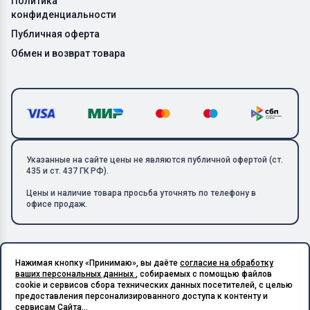
Политика
конфиденциальности
Публичная оферта
Обмен и возврат товара
Указанные на сайте цены не являются публичной офертой (ст.
435 и ст. 437 ГК РФ).
Цены и наличие товара просьба уточнять по телефону в
офисе продаж.
Нажимая кнопку «Принимаю», вы даёте
согласие на обработку
Copyright © 2026 ООО «Металлолом-1». Все права защищены.
ваших персональных данных
, собираемых с помощью файлов
ИНН: 5003129594 | КПП: 500301001 | ОГРН: 1185027017240
cookie и сервисов сбора технических данных посетителей, с целью
Подпишитесь на Telegram,
предоставления персонализированного доступа к контенту и
получите скидку 20%
Разработано в X-Point.Studio
сервисам Сайта...