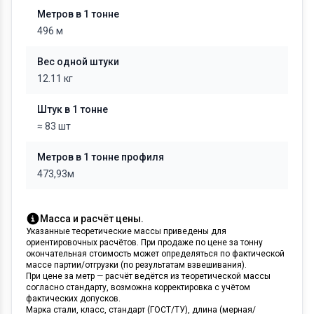
Метров в 1 тонне
496 м
Вес одной штуки
12.11 кг
Штук в 1 тонне
≈ 83 шт
Метров в 1 тонне профиля
473,93м
Масса и расчёт цены.
Указанные теоретические массы приведены для
ориентировочных расчётов. При продаже по цене за тонну
окончательная стоимость может определяться по фактической
массе партии/отгрузки (по результатам взвешивания).
При цене за метр — расчёт ведётся из теоретической массы
согласно стандарту, возможна корректировка с учётом
фактических допусков.
Марка стали, класс, стандарт (ГОСТ/ТУ), длина (мерная/