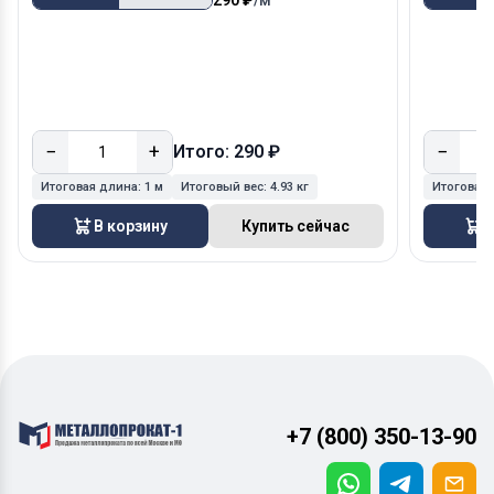
−
+
−
Итого: 290 ₽
Итоговая длина:
1 м
Итоговый вес:
4.93 кг
Итоговая
В корзину
Купить сейчас
В
+7 (800) 350-13-90