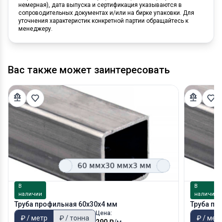
немерная), дата выпуска и сертификация указываются в
сопроводительных документах и/или на бирке упаковки. Для
уточнения характеристик конкретной партии обращайтесь к
менеджеру.
Вас также может заинтересовать
В
В
наличии
наличии
Труба профильная 60х30х4 мм
Труба пр
Цена:
₽ / метр
₽ / тонна
₽ / мет
290 ₽
/м