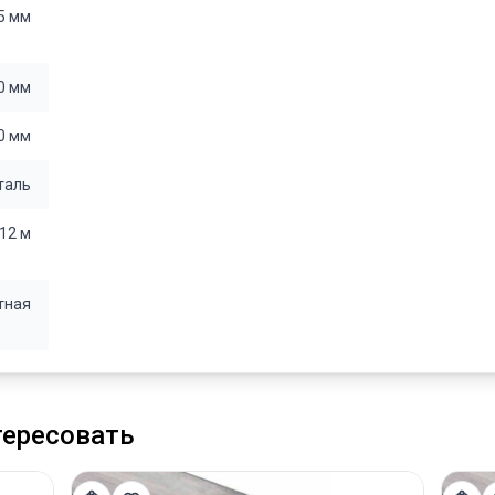
5 мм
0 мм
0 мм
таль
12 м
тная
тересовать