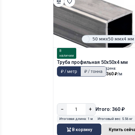
В
наличии
Труба профильная 50х50х4 мм
Цена:
₽ / метр
₽ / тонна
360 ₽
/м
−
+
Итого: 360 ₽
Итоговая длина:
1 м
Итоговый вес:
5.56 кг
В корзину
Купить сейч