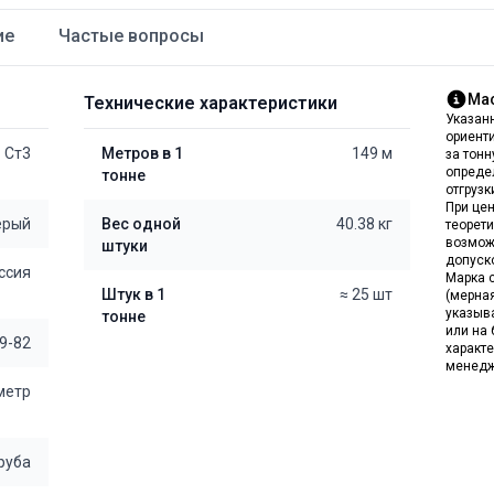
ие
Частые вопросы
Мас
Технические характеристики
Указан
ориент
Ст3
Метров в 1
149 м
за тон
опреде
тонне
отгрузк
При цен
ерый
Вес одной
40.38 кг
теорет
возмож
штуки
допуск
ссия
Марка с
Штук в 1
≈ 25 шт
(мерна
указыв
тонне
или на 
9-82
характе
менедж
 метр
руба