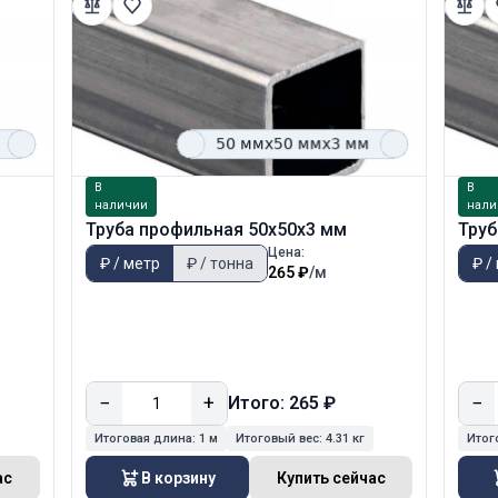
В
В
наличии
нали
Труба профильная 50х50х3 мм
Труб
Цена:
₽ / метр
₽ / тонна
₽ /
265 ₽
/м
−
+
−
Итого: 265 ₽
Итоговая длина:
1 м
Итоговый вес:
4.31 кг
Итог
ас
В корзину
Купить сейчас