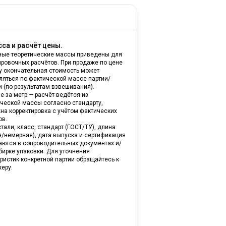
са и расчёт цены.
ные теоретические массы приведены для
ировочных расчётов. При продаже по цене
ну окончательная стоимость может
ляться по фактической массе партии/
и (по результатам взвешивания).
е за метр — расчёт ведётся из
ической массы согласно стандарту,
на корректировка с учётом фактических
ов.
тали, класс, стандарт (ГОСТ/ТУ), длина
я/немерная), дата выпуска и сертификация
аются в сопроводительных документах и/
бирке упаковки. Для уточнения
ристик конкретной партии обращайтесь к
еру.