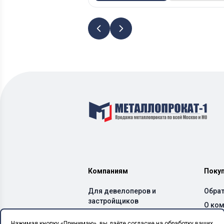
Компаниям
Поку
Для девелоперов и
Обрат
застройщиков
О ко
Для производителей ЖБИ
Дост
Нажимая кнопку «Принимаю», вы даёте
согласие на обработку ваших