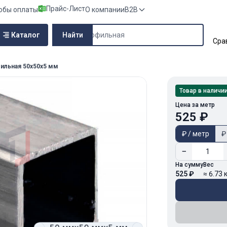
Прайс-Лист
обы оплаты
О компании
B2B
Поиск по сайту
Каталог
Найти
Сра
ильная 50х50х5 мм
Товар в наличи
Цена за метр
525 ₽
₽ / метр
₽
−
На сумму
Вес
525 ₽
≈ 6.73 