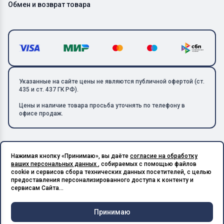
Обмен и возврат товара
Указанные на сайте цены не являются публичной офертой (ст.
435 и ст. 437 ГК РФ).
Цены и наличие товара просьба уточнять по телефону в
офисе продаж.
Нажимая кнопку «Принимаю», вы даёте
согласие на обработку
Copyright © 2026 ООО «Металлолом-1». Все права защищены.
ваших персональных данных
, собираемых с помощью файлов
ИНН: 5003129594 | КПП: 500301001 | ОГРН: 1185027017240
cookie и сервисов сбора технических данных посетителей, с целью
Подпишитесь на Telegram,
предоставления персонализированного доступа к контенту и
получите скидку 20%
Разработано в X-Point.Studio
сервисам Сайта...
Принимаю
Чат и
Корзина
Меню
Главная
Каталог