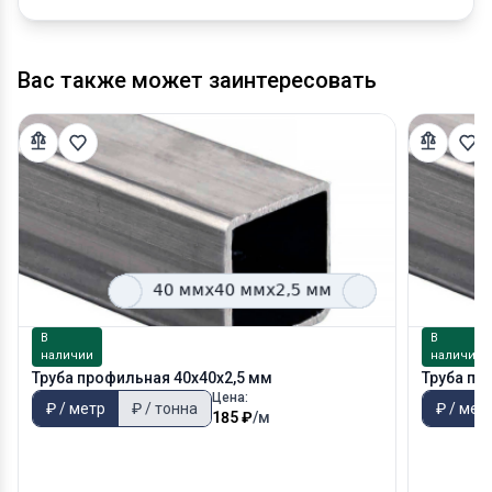
Вас также может заинтересовать
В
В
наличии
наличии
Труба профильная 40х40х2,5 мм
Труба пр
Цена:
₽ / метр
₽ / тонна
₽ / мет
185 ₽
/м