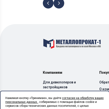
Компаниям
Поку
Для девелоперов и
Обрат
застройщиков
О ко
Для производителей ЖБИ
Дост
Нажимая кнопку «Принимаю», вы даёте
согласие на обработку ваших
и бетонных заводов
персональных данных
, собираемых с помощью файлов cookie и
Спос
Для производителей ЛСТК
сервисов сбора технических данных посетителей, с целью