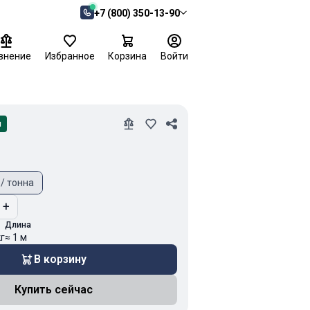
+7 (800) 350-13-90
внение
Избранное
Корзина
Войти
и
 / тонна
+
Длина
кг
≈ 1 м
В корзину
Купить сейчас