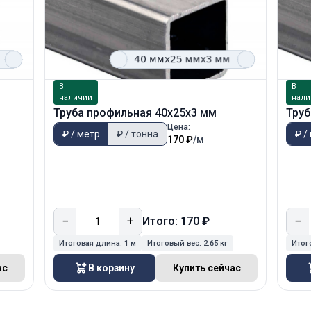
В
В
наличии
нали
Труба профильная 40х25х3 мм
Труб
Цена:
₽ / метр
₽ / тонна
₽ /
170 ₽
/м
−
+
−
Итого: 170 ₽
Итоговая длина:
1 м
Итоговый вес:
2.65 кг
Итог
ас
В корзину
Купить сейчас