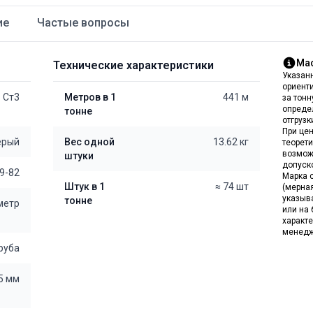
ие
Частые вопросы
Мас
Технические характеристики
Указан
ориент
Ст3
Метров в 1
441 м
за тон
опреде
тонне
отгрузк
При цен
ерый
Вес одной
13.62 кг
теорет
возмож
штуки
допуск
9-82
Марка с
Штук в 1
≈ 74 шт
(мерна
указыв
тонне
 метр
или на 
характе
менедж
руба
,5 мм