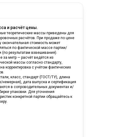
са и расчёт цены.
ные теоретические массы приведены для
ировочных расчётов. При продаже по цене
ну окончательная стоимость может
ляться по фактической массе партии/
и (по результатам взвешивания).
е за метр — расчёт ведётся из
ической массы согласно стандарту,
на корректировка с учётом фактических
ов.
тали, класс, стандарт (ГОСТ/ТУ), длина
я/немерная), дата выпуска и сертификация
аются в сопроводительных документах и/
бирке упаковки. Для уточнения
ристик конкретной партии обращайтесь к
еру.