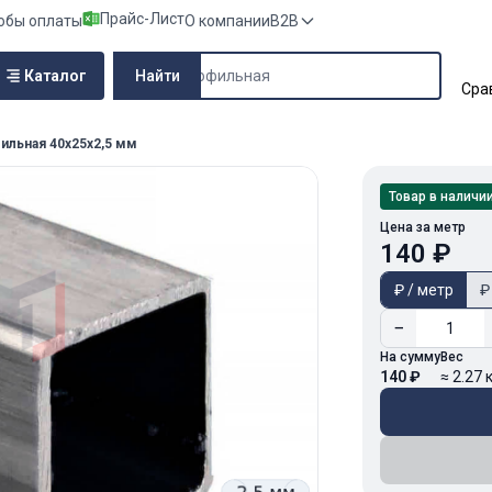
Прайс-Лист
обы оплаты
О компании
B2B
Поиск по сайту
Каталог
Найти
Сра
ильная 40х25х2,5 мм
Товар в наличи
Цена за метр
140 ₽
₽ / метр
₽
−
На сумму
Вес
140 ₽
≈ 2.27 