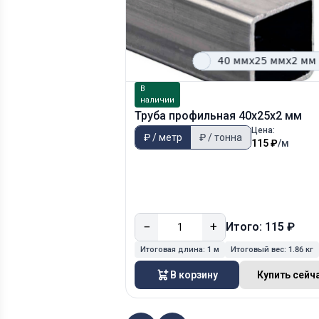
В
наличии
Труба профильная 40х25х2 мм
Цена:
₽ / метр
₽ / тонна
115 ₽
/м
−
+
Итого: 115 ₽
Итоговая длина:
1 м
Итоговый вес:
1.86 кг
В корзину
Купить сейч