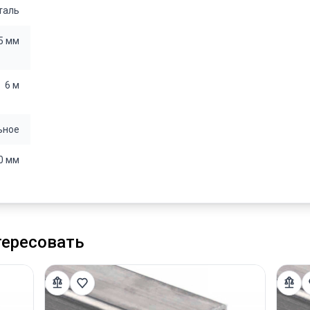
таль
5 мм
6 м
ьное
0 мм
тересовать