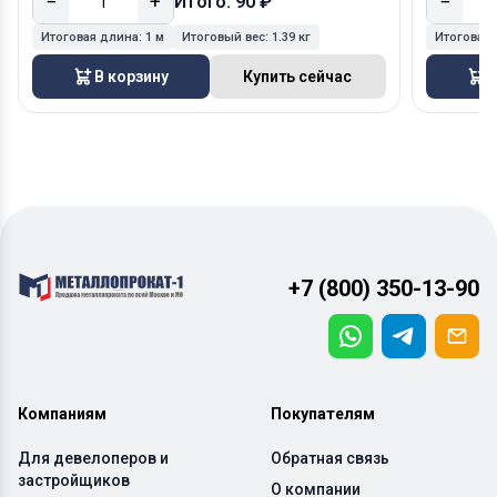
−
+
−
Итого: 90 ₽
Итоговая длина:
1 м
Итоговый вес:
1.39 кг
Итоговая
В корзину
Купить сейчас
В
+7 (800) 350-13-90
Компаниям
Покупателям
Для девелоперов и
Обратная связь
застройщиков
О компании