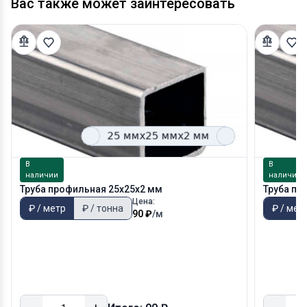
Вас также может заинтересовать
В
В
наличии
наличии
Труба профильная 25х25х2 мм
Труба пр
Цена:
₽ / метр
₽ / тонна
₽ / мет
90 ₽
/м