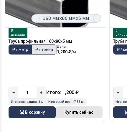
В
В
наличии
наличии
Труба профильная 160х80х5 мм
Труба пр
Цена:
₽ / метр
₽ / тонна
₽ / мет
1,200 ₽
/м
−
+
−
Итого: 1,200 ₽
Итоговая длина:
1 м
Итоговый вес:
17.55 кг
Итоговая
В корзину
Купить сейчас
В