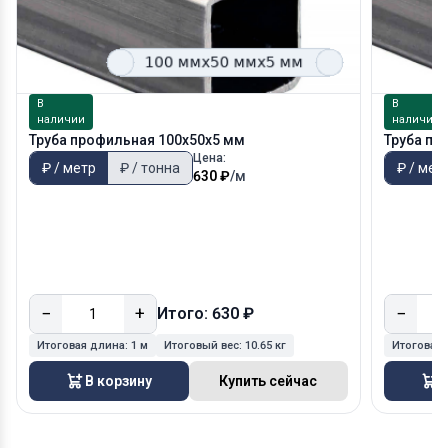
В
В
наличии
наличии
Труба профильная 100х50х5 мм
Труба пр
Цена:
₽ / метр
₽ / тонна
₽ / мет
630 ₽
/м
−
+
−
Итого: 630 ₽
Итоговая длина:
1 м
Итоговый вес:
10.65 кг
Итоговая
В корзину
Купить сейчас
В