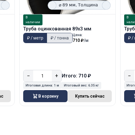
В
В
наличии
нали
Труба оцинкованная 89х3 мм
Труб
Цена:
₽ / метр
₽ / тонна
₽ /
710 ₽
/м
−
+
−
Итого: 710 ₽
Итоговая длина:
1 м
Итоговый вес:
6.35 кг
Итог
ас
В корзину
Купить сейчас