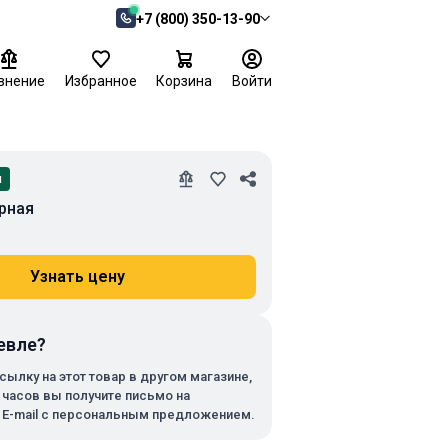
+7 (800) 350-13-90
внение
Избранное
Корзина
Войти
и
рная
Узнать цену
евле?
сылку на этот товар в другом магазине,
х часов вы получите письмо на
 E-mail с персональным предложением.