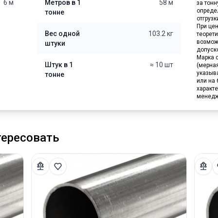
6 м
Метров в 1
58 м
за тон
опреде
тонне
отгрузк
При цен
Вес одной
103.2 кг
теорет
возмож
штуки
допуск
Марка с
Штук в 1
≈ 10 шт
(мерна
указыв
тонне
или на 
характе
менедж
тересовать