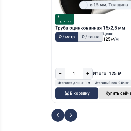
В
наличии
Труба оцинкованная 15х2,8 мм
Цена:
₽ / метр
₽ / тонна
125 ₽
/м
−
+
Итого: 125 ₽
Итоговая длина:
1 м
Итоговый вес:
0.84 кг
В корзину
Купить сейч