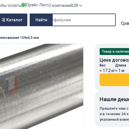
Прайс-Лист
обы оплаты
О компании
B2B
Поиск по сайту
Каталог
Найти
Сра
инкованная 159х4,5 мм
Товар в наличи
Цена догово
Вес
Длина
≈ 17.2 кг
≈ 1 м
Нашли деш
Пришлите нам с
и в течение 24-
указанный вами