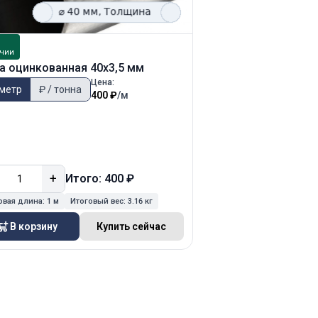
В
чии
наличии
а оцинкованная 40х3,5 мм
Труба оцинкованна
Цена:
 метр
₽ / тонна
₽ / метр
₽ / тонн
400 ₽
/м
+
−
+
Итого: 400 ₽
Ит
овая длина:
1 м
Итоговый вес:
3.16 кг
Итоговая длина:
1 м
Ит
В корзину
Купить сейчас
В корзину