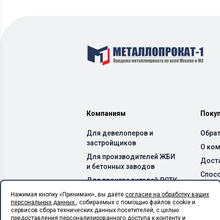
Компаниям
Поку
Для девелоперов и
Обрат
застройщиков
О ко
Для производителей ЖБИ
Дост
и бетонных заводов
Спос
Для производителей ЛСТК
Каль
Для монтажных
Нажимая кнопку «Принимаю», вы даёте
согласие на обработку ваших
персональных данных
, собираемых с помощью файлов cookie и
организаций
сервисов сбора технических данных посетителей, с целью
Для сельхоз предприятий
предоставления персонализированного доступа к контенту и