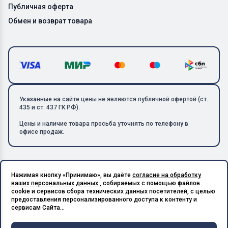
Публичная оферта
Обмен и возврат товара
Указанные на сайте цены не являются публичной офертой (ст.
435 и ст. 437 ГК РФ).
Цены и наличие товара просьба уточнять по телефону в
офисе продаж.
Нажимая кнопку «Принимаю», вы даёте
согласие на обработку
Copyright © 2026 ООО «Металлолом-1». Все права защищены.
ваших персональных данных
, собираемых с помощью файлов
ИНН: 5003129594 | КПП: 500301001 | ОГРН: 1185027017240
cookie и сервисов сбора технических данных посетителей, с целью
Подпишитесь на Telegram,
предоставления персонализированного доступа к контенту и
получите скидку 20%
Разработано в X-Point.Studio
сервисам Сайта...