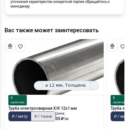
уточнения характеристик конкретной партии обращайтесь к
менеджеру.
Вас также может заинтересовать
В
В
наличии
наличии
Труба электросварная Х/К 12х1 мм
Труба эл
Цена:
₽ / метр
₽ / тонна
₽ / мет
35 ₽
/м