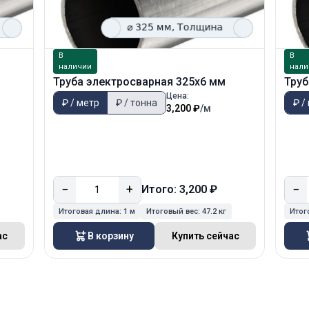
В
В
наличии
нали
Труба электросварная 325х6 мм
Труб
Цена:
₽ / метр
₽ / тонна
₽ /
3,200 ₽
/м
−
+
−
Итого: 3,200 ₽
Итоговая длина:
1 м
Итоговый вес:
47.2 кг
Итог
ас
В корзину
Купить сейчас