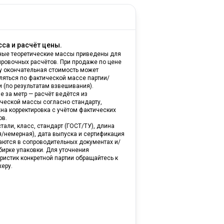
са и расчёт цены.
ные теоретические массы приведены для
ировочных расчётов. При продаже по цене
ну окончательная стоимость может
ляться по фактической массе партии/
и (по результатам взвешивания).
е за метр — расчёт ведётся из
ической массы согласно стандарту,
на корректировка с учётом фактических
ов.
тали, класс, стандарт (ГОСТ/ТУ), длина
я/немерная), дата выпуска и сертификация
аются в сопроводительных документах и/
бирке упаковки. Для уточнения
ристик конкретной партии обращайтесь к
еру.