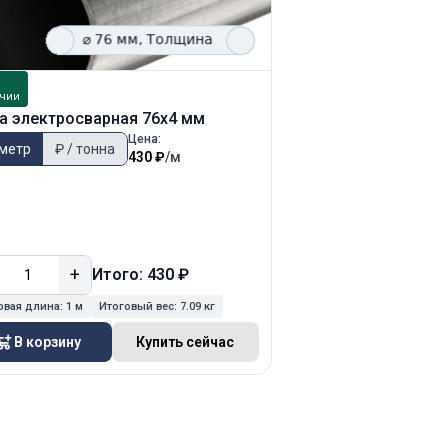
В
чии
наличии
а электросварная 76х4 мм
Труба электросвар
Цена:
 метр
₽ / тонна
₽ / метр
₽ / тонн
430 ₽
/м
+
−
+
Итого: 430 ₽
Ит
овая длина:
1 м
Итоговый вес:
7.09 кг
Итоговая длина:
1 м
Ит
В корзину
Купить сейчас
В корзину