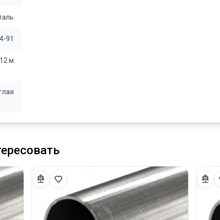
таль
4-91
12 м
глая
тересовать