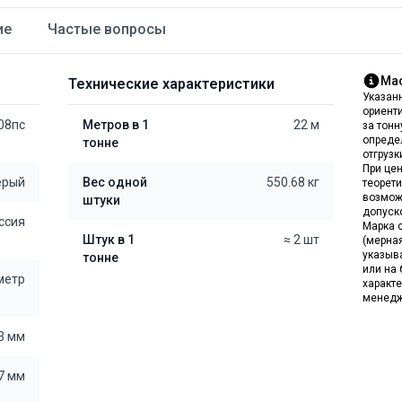
ие
Частые вопросы
Мас
Технические характеристики
Указан
ориент
08пс
Метров в 1
22 м
за тон
опреде
тонне
отгрузк
При цен
ерый
Вес одной
550.68 кг
теорет
возмож
штуки
допуск
ссия
Марка с
Штук в 1
≈ 2 шт
(мерна
указыв
тонне
или на 
 метр
характе
менедж
3 мм
7 мм