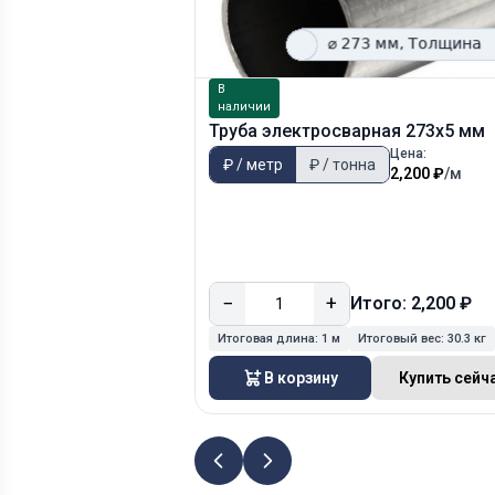
В
наличии
Труба электросварная 273х5 мм
Цена:
₽ / метр
₽ / тонна
2,200 ₽
/м
−
+
Итого: 2,200 ₽
Итоговая длина:
1 м
Итоговый вес:
30.3 кг
В корзину
Купить сейч