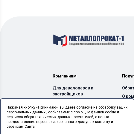
Компаниям
Поку
Для девелоперов и
Обрат
застройщиков
О ко
Для производителей ЖБИ
Дост
Нажимая кнопку «Принимаю», вы даёте
согласие на обработку ваших
и бетонных заводов
персональных данных
, собираемых с помощью файлов cookie и
Спос
Для производителей ЛСТК
сервисов сбора технических данных посетителей, с целью
Каль
предоставления персонализированного доступа к контенту и
Для монтажных
сервисам Сайта...
организаций