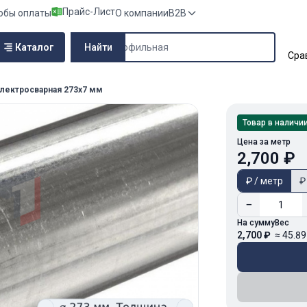
Прайс-Лист
обы оплаты
О компании
B2B
Поиск по сайту
Каталог
Найти
Сра
электросварная 273х7 мм
Товар в наличи
Цена за метр
2,700 ₽
₽ / метр
₽
−
На сумму
Вес
2,700 ₽
≈ 45.89