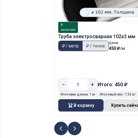
В
наличии
Труба электросварная 102х3 мм
Цена:
₽ / метр
₽ / тонна
450 ₽
/м
−
+
Итого: 450 ₽
Итоговая длина:
1 м
Итоговый вес:
7.32 кг
В корзину
Купить сейч