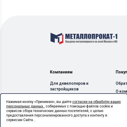
Компаниям
Поку
Для девелоперов и
Обрат
застройщиков
О ко
Для производителей ЖБИ
Дост
Нажимая кнопку «Принимаю», вы даёте
согласие на обработку ваших
и бетонных заводов
персональных данных
, собираемых с помощью файлов cookie и
Спос
Для производителей ЛСТК
сервисов сбора технических данных посетителей, с целью
Каль
предоставления персонализированного доступа к контенту и
Для монтажных
сервисам Сайта...
организаций