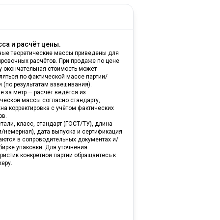
са и расчёт цены.
ные теоретические массы приведены для
ировочных расчётов. При продаже по цене
ну окончательная стоимость может
ляться по фактической массе партии/
и (по результатам взвешивания).
е за метр — расчёт ведётся из
ической массы согласно стандарту,
на корректировка с учётом фактических
ов.
тали, класс, стандарт (ГОСТ/ТУ), длина
я/немерная), дата выпуска и сертификация
аются в сопроводительных документах и/
бирке упаковки. Для уточнения
ристик конкретной партии обращайтесь к
еру.