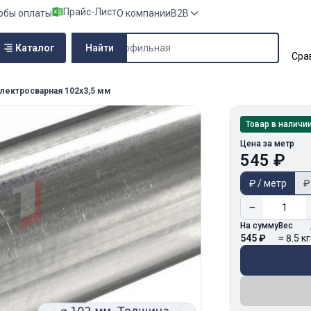
Прайс-Лист
обы оплаты
О компании
B2B
Поиск по сайту
Каталог
Найти
Сра
электросварная 102х3,5 мм
Товар в наличи
Цена за метр
545 ₽
₽ / метр
₽
−
На сумму
Вес
545 ₽
≈ 8.5 кг