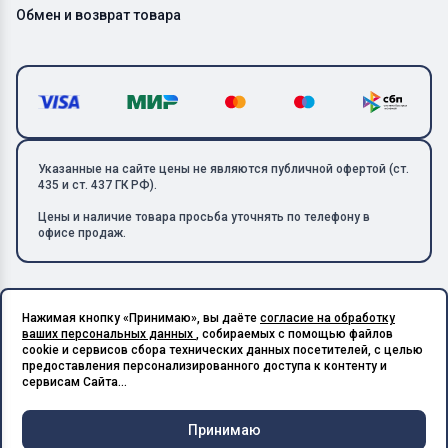
Обмен и возврат товара
Указанные на сайте цены не являются публичной офертой (ст.
435 и ст. 437 ГК РФ).
Цены и наличие товара просьба уточнять по телефону в
офисе продаж.
Нажимая кнопку «Принимаю», вы даёте
согласие на обработку
Copyright © 2026 ООО «Металлолом-1». Все права защищены.
ваших персональных данных
, собираемых с помощью файлов
ИНН: 5003129594 | КПП: 500301001 | ОГРН: 1185027017240
cookie и сервисов сбора технических данных посетителей, с целью
Подпишитесь на Telegram,
предоставления персонализированного доступа к контенту и
получите скидку 20%
Разработано в X-Point.Studio
сервисам Сайта...
Принимаю
Чат и