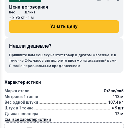
Цена договорная
Вес
Длина
≈ 8.95 кг
≈ 1 м
Узнать цену
Нашли дешевле?
Пришлите нам ссылку на этот товар в другом магазине, и в
течение 24-х часов вы получите письмо на указанный вами
E-mail с персональным предложением.
Характеристики
Марка стали
Ст3пс/сп5
Метров в 1 тонне
112 м
Вес одной штуки
107.4 кг
Штук в 1 тонне
≈ 9 шт
Длина швеллера
12 м
См. все характеристики