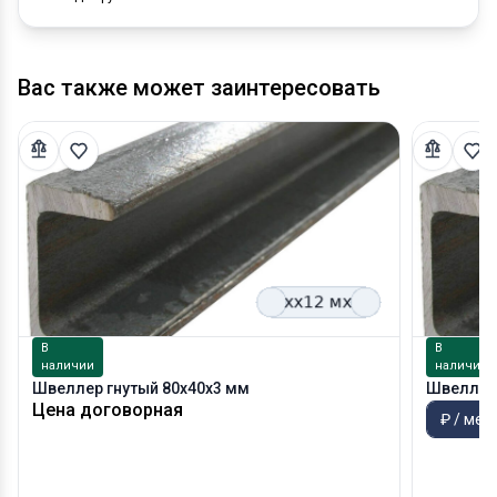
Вас также может заинтересовать
В
В
наличии
наличии
Швеллер гнутый 80х40х3 мм
Швеллер 
Цена договорная
₽ / мет