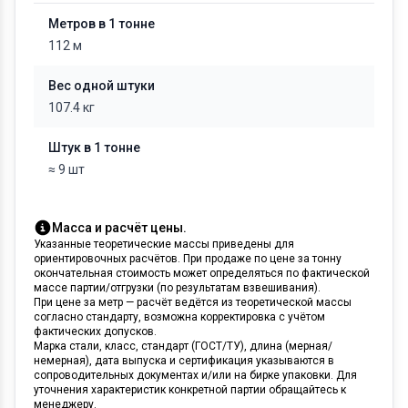
Метров в 1 тонне
112 м
Вес одной штуки
107.4 кг
Штук в 1 тонне
≈ 9 шт
Масса и расчёт цены.
Указанные теоретические массы приведены для
ориентировочных расчётов. При продаже по цене за тонну
окончательная стоимость может определяться по фактической
массе партии/отгрузки (по результатам взвешивания).
При цене за метр — расчёт ведётся из теоретической массы
согласно стандарту, возможна корректировка с учётом
фактических допусков.
Марка стали, класс, стандарт (ГОСТ/ТУ), длина (мерная/
немерная), дата выпуска и сертификация указываются в
сопроводительных документах и/или на бирке упаковки. Для
уточнения характеристик конкретной партии обращайтесь к
менеджеру.