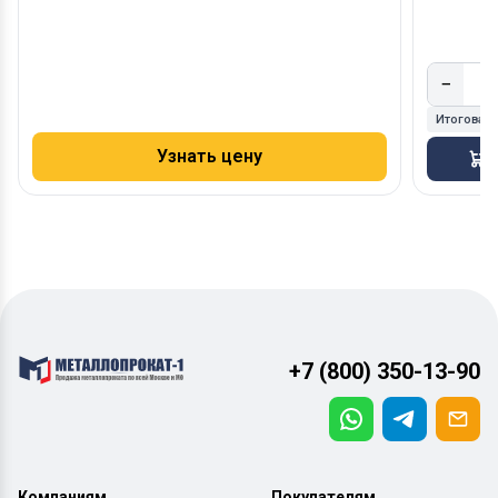
−
Итоговая
Узнать цену
В
+7 (800) 350-13-90
Компаниям
Покупателям