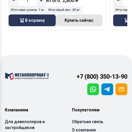
−
+
−
Итого: 2,800 ₽
Итоговая длина:
1 м
Итоговый вес:
24 кг
Итоговая
В корзину
Купить сейчас
В
+7 (800) 350-13-90
Компаниям
Покупателям
Для девелоперов и
Обратная связь
застройщиков
О компании