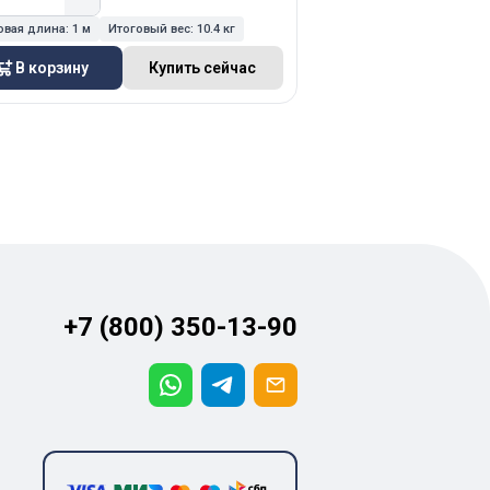
овая длина:
1 м
Итоговый вес:
10.4 кг
Итоговая длина:
1 м
Ит
В корзину
Купить сейчас
В корзину
+7 (800) 350-13-90