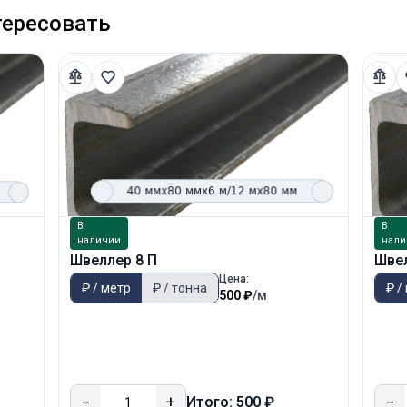
тересовать
В
В
наличии
нали
Швеллер 8 П
Швел
Цена:
₽ / метр
₽ / тонна
₽ /
500 ₽
/м
−
+
−
Итого: 500 ₽