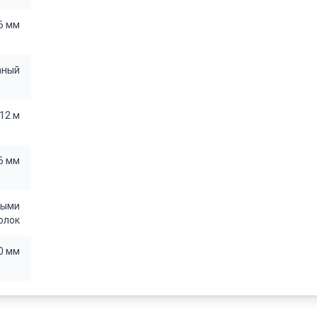
.6 мм
аный
/12 м
6 мм
ными
олок
0 мм