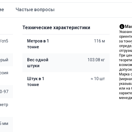
ие
Частые вопросы
Мас
Технические характеристики
Указан
ориент
/сп5
Метров в 1
116 м
за тон
опреде
тонне
отгрузк
При цен
ерый
Вес одной
103.08 кг
теорет
возмож
штуки
допуск
ссия
Марка с
Штук в 1
≈ 10 шт
(мерна
указыв
тонне
или на 
0-97
характе
менедж
 метр
.5 мм