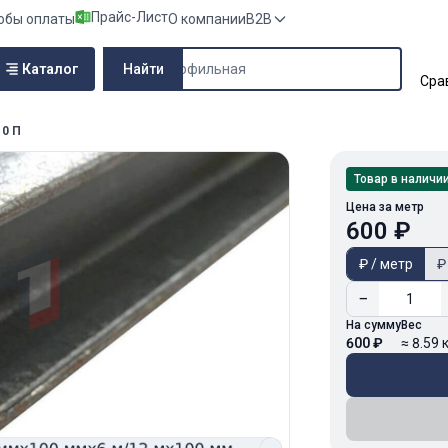
Прайс-Лист
обы оплаты
О компании
B2B
Поиск по сайту
Каталог
Найти
Сра
0 П
Товар в наличи
Цена за метр
600 ₽
₽ / метр
₽
−
На сумму
Вес
600 ₽
≈ 8.59 