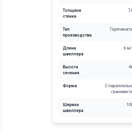
Толщина
7
стенки
Тип
Горячекат
производства
Длина
6 м
швеллера
Высота
4
сечения
Форма
С параллель
гранями п
Ширина
10
швеллера