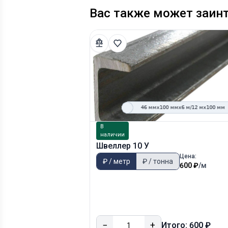
Вас также может заин
В
наличии
Швеллер 10 У
Цена:
₽ / метр
₽ / тонна
600 ₽
/м
−
+
Итого: 600 ₽