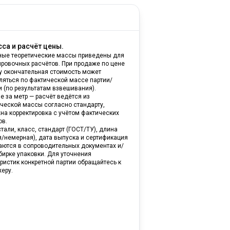
са и расчёт цены.
ные теоретические массы приведены для
ировочных расчётов. При продаже по цене
ну окончательная стоимость может
ляться по фактической массе партии/
и (по результатам взвешивания).
е за метр — расчёт ведётся из
ической массы согласно стандарту,
на корректировка с учётом фактических
ов.
тали, класс, стандарт (ГОСТ/ТУ), длина
я/немерная), дата выпуска и сертификация
аются в сопроводительных документах и/
бирке упаковки. Для уточнения
ристик конкретной партии обращайтесь к
еру.