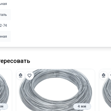
ьная
таль
2-74
нная
тересовать