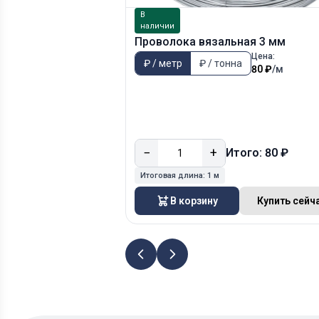
В
наличии
Проволока вязальная 3 мм
Цена:
₽ / метр
₽ / тонна
80 ₽
/м
−
+
Итого: 80 ₽
Итоговая длина:
1 м
В корзину
Купить сейч