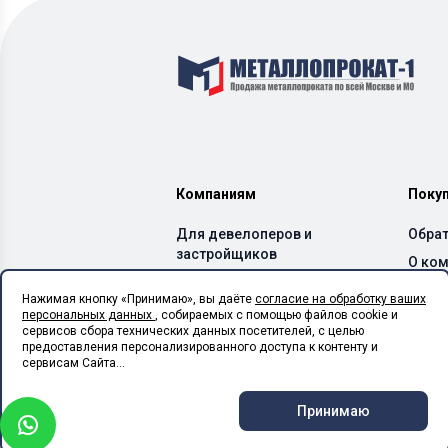
Компаниям
Поку
Для девелоперов и
Обрат
застройщиков
О ко
Для производителей ЖБИ
Дост
Нажимая кнопку «Принимаю», вы даёте
согласие на обработку ваших
и бетонных заводов
персональных данных
, собираемых с помощью файлов cookie и
Спос
Для производителей ЛСТК
сервисов сбора технических данных посетителей, с целью
Каль
предоставления персонализированного доступа к контенту и
Для монтажных
сервисам Сайта...
организаций
Для сельхоз предприятий
Принимаю
Для производственных