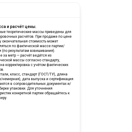
са и расчёт цены.
ные теоретические массы приведены для
ировочных расчётов. При продаже по цене
ну окончательная стоимость может
ляться по фактической массе партии/
и (по результатам взвешивания).
е за метр — расчёт ведётся из
ической массы согласно стандарту,
на корректировка с учётом фактических
ов.
тали, класс, стандарт (ГОСТ/ТУ), длина
я/немерная), дата выпуска и сертификация
аются в сопроводительных документах и/
бирке упаковки. Для уточнения
ристик конкретной партии обращайтесь к
еру.