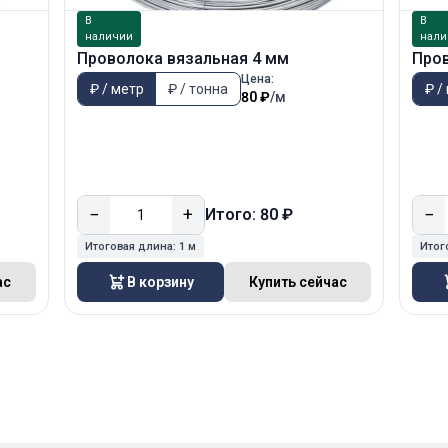
В
В
наличии
нали
Проволока вязальная 4 мм
Пров
Цена:
₽ / метр
₽ / тонна
₽ /
80 ₽
/м
−
+
−
Итого: 80 ₽
Итоговая длина:
1 м
Итог
ас
В корзину
Купить сейчас