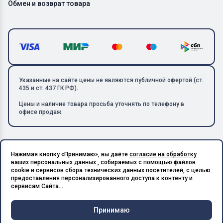
Обмен и возврат товара
Указанные на сайте цены не являются публичной офертой (ст.
435 и ст. 437 ГК РФ).
Цены и наличие товара просьба уточнять по телефону в
офисе продаж.
Нажимая кнопку «Принимаю», вы даёте
согласие на обработку
Copyright © 2026 ООО «Металлолом-1». Все права защищены.
ваших персональных данных
, собираемых с помощью файлов
ИНН: 5003129594 | КПП: 500301001 | ОГРН: 1185027017240
cookie и сервисов сбора технических данных посетителей, с целью
Подпишитесь на Telegram,
предоставления персонализированного доступа к контенту и
получите скидку 20%
Разработано в X-Point.Studio
сервисам Сайта...
Принимаю
Чат и
Корзина
Меню
Главная
Каталог