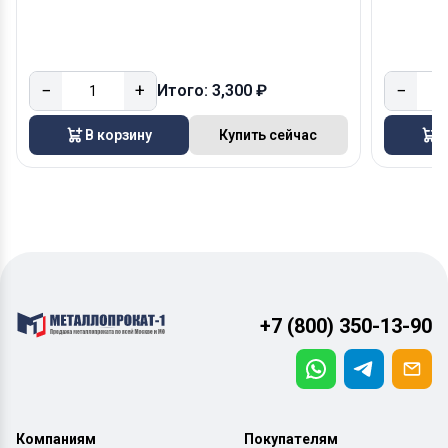
−
+
−
Итого: 3,300 ₽
В корзину
Купить сейчас
В
+7 (800) 350-13-90
Компаниям
Покупателям