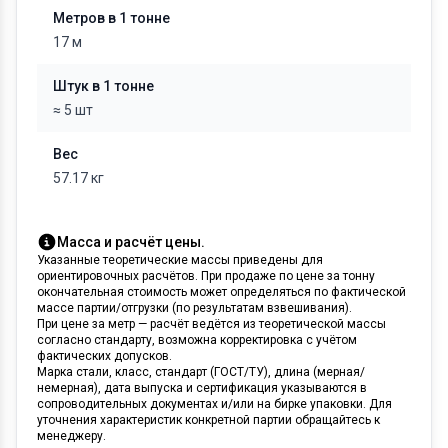
Метров в 1 тонне
17 м
Штук в 1 тонне
≈ 5 шт
Вес
57.17 кг
Масса и расчёт цены.
Указанные теоретические массы приведены для
ориентировочных расчётов. При продаже по цене за тонну
окончательная стоимость может определяться по фактической
массе партии/отгрузки (по результатам взвешивания).
При цене за метр — расчёт ведётся из теоретической массы
согласно стандарту, возможна корректировка с учётом
фактических допусков.
Марка стали, класс, стандарт (ГОСТ/ТУ), длина (мерная/
немерная), дата выпуска и сертификация указываются в
сопроводительных документах и/или на бирке упаковки. Для
уточнения характеристик конкретной партии обращайтесь к
менеджеру.