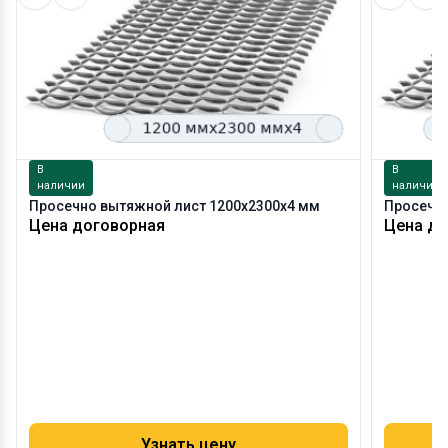
В
В
наличии
наличии
Просечно вытяжной лист 1200х2300х4 мм
Просечно
Цена договорная
Цена до
Узнать цену