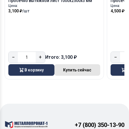
Просечно вытяжной лист 1000х2500х3 мм
Просечно
Цена:
Цена:
3,100 ₽
/шт
4,500 ₽
/
−
+
−
Итого: 3,100 ₽
В корзину
Купить сейчас
В
+7 (800) 350-13-90