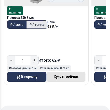
В
В
наличии
наличии
Полоса 30х3 мм
Полоса 5
Цена:
₽ / метр
₽ / тонна
₽ / мет
62 ₽
/м
−
+
−
Итого: 62 ₽
Итоговая длина:
1 м
Итоговый вес:
0.71 кг
Итоговая
В корзину
Купить сейчас
В