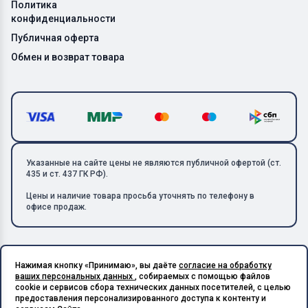
Политика
конфиденциальности
Публичная оферта
Обмен и возврат товара
Указанные на сайте цены не являются публичной офертой (ст.
435 и ст. 437 ГК РФ).
Цены и наличие товара просьба уточнять по телефону в
офисе продаж.
Нажимая кнопку «Принимаю», вы даёте
согласие на обработку
Copyright © 2026 ООО «Металлолом-1». Все права защищены.
ваших персональных данных
, собираемых с помощью файлов
ИНН: 5003129594 | КПП: 500301001 | ОГРН: 1185027017240
cookie и сервисов сбора технических данных посетителей, с целью
Подпишитесь на Telegram,
предоставления персонализированного доступа к контенту и
получите скидку 20%
Разработано в X-Point.Studio