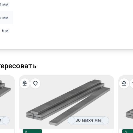
4 мм
5 мм
6 м
тересовать
В
В