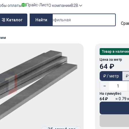
Прайс-Лист
обы оплаты
О компании
B2B
Поиск по сайту
Каталог
Найти
Сра
 мм
Товар в наличи
Цена за метр
64 ₽
₽ / метр
₽
−
На сумму
Вес
64 ₽
≈ 0.79 