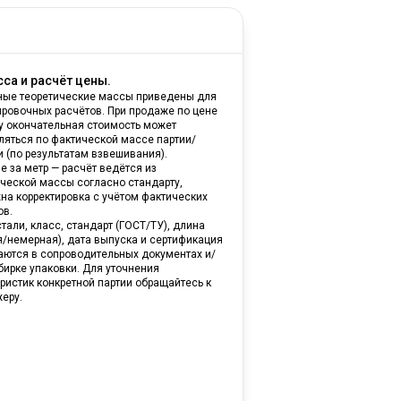
са и расчёт цены.
ные теоретические массы приведены для
ировочных расчётов. При продаже по цене
ну окончательная стоимость может
ляться по фактической массе партии/
и (по результатам взвешивания).
е за метр — расчёт ведётся из
ической массы согласно стандарту,
на корректировка с учётом фактических
ов.
тали, класс, стандарт (ГОСТ/ТУ), длина
я/немерная), дата выпуска и сертификация
аются в сопроводительных документах и/
бирке упаковки. Для уточнения
ристик конкретной партии обращайтесь к
еру.