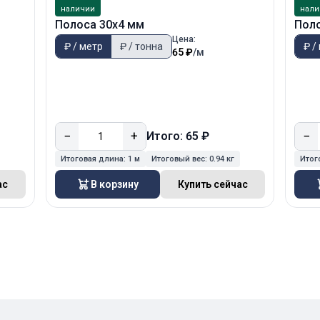
наличии
нали
Полоса 30х4 мм
Пол
Цена:
₽ / метр
₽ / тонна
₽ /
65 ₽
/м
−
+
−
Итого: 65 ₽
Итоговая длина:
1 м
Итоговый вес:
0.94 кг
Итог
ас
В корзину
Купить сейчас