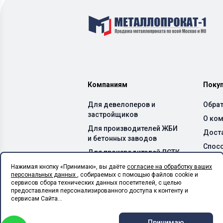
Компаниям
Поку
Для девелоперов и
Обрат
застройщиков
О ко
Для производителей ЖБИ
Дост
и бетонных заводов
Спос
Для производителей ЛСТК
Каль
Для монтажных
Нажимая кнопку «Принимаю», вы даёте
согласие на обработку ваших
персональных данных
, собираемых с помощью файлов cookie и
организаций
сервисов сбора технических данных посетителей, с целью
Для сельхоз предприятий
предоставления персонализированного доступа к контенту и
сервисам Сайта...
Для производственных
цехов
Принимаю