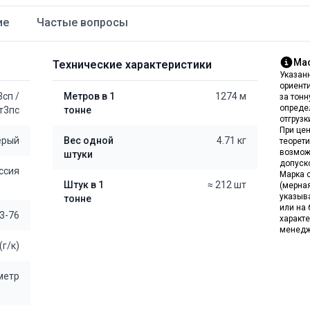
ие
Частые вопросы
Мас
Технические характеристики
Указан
ориент
3сп
/
Метров в 1
1274 м
за тон
опреде
т3пс
тонне
отгрузк
При цен
ерый
Вес одной
4.71 кг
теорет
возмож
штуки
допуск
ссия
Марка с
Штук в 1
≈ 212 шт
(мерна
указыв
тонне
или на 
3-76
характе
менедж
(г/к)
 метр