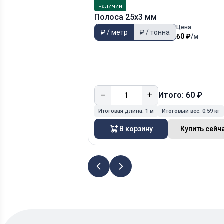
наличии
Полоса 25х3 мм
Цена:
₽ / метр
₽ / тонна
60 ₽
/м
−
+
Итого: 60 ₽
Итоговая длина:
1 м
Итоговый вес:
0.59 кг
В корзину
Купить сейч