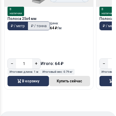
В
В
наличии
наличии
Полоса 25х4 мм
Полоса 3
Цена:
₽ / метр
₽ / тонна
₽ / мет
64 ₽
/м
−
+
−
Итого: 64 ₽
Итоговая длина:
1 м
Итоговый вес:
0.79 кг
Итоговая
В корзину
Купить сейчас
В