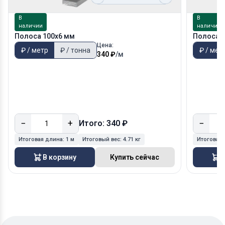
В
В
наличии
наличии
Полоса 100х6 мм
Полоса 1
Цена:
₽ / метр
₽ / тонна
₽ / мет
340 ₽
/м
−
+
−
Итого: 340 ₽
Итоговая длина:
1 м
Итоговый вес:
4.71 кг
Итоговая
В корзину
Купить сейчас
В