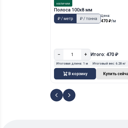
наличии
Полоса 100х8 мм
Цена:
₽ / метр
₽ / тонна
470 ₽
/м
−
+
Итого: 470 ₽
Итоговая длина:
1 м
Итоговый вес:
6.28 кг
В корзину
Купить сейч