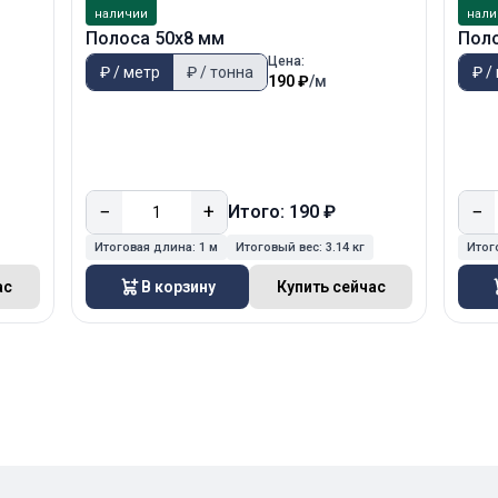
наличии
нали
Полоса 50х8 мм
Пол
Цена:
₽ / метр
₽ / тонна
₽ /
190 ₽
/м
−
+
−
Итого: 190 ₽
Итоговая длина:
1 м
Итоговый вес:
3.14 кг
Итог
ас
В корзину
Купить сейчас