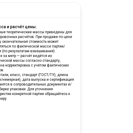
са и расчёт цены.
ные теоретические массы приведены для
ировочных расчётов. При продаже по цене
ну окончательная стоимость может
ляться по фактической массе партии/
и (по результатам взвешивания).
е за метр — расчёт ведётся из
ической массы согласно стандарту,
на корректировка с учётом фактических
ов.
тали, класс, стандарт (ГОСТ/ТУ), длина
я/немерная), дата выпуска и сертификация
аются в сопроводительных документах и/
бирке упаковки. Для уточнения
ристик конкретной партии обращайтесь к
еру.