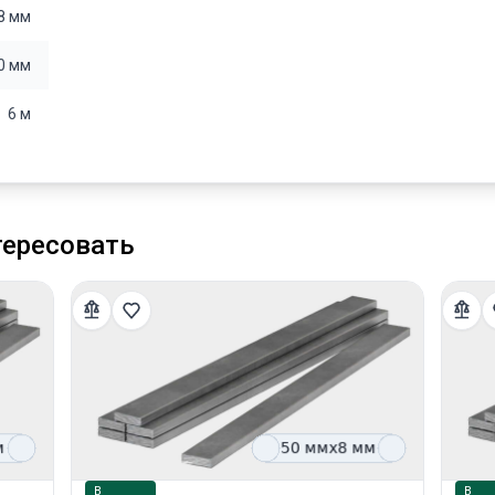
8 мм
0 мм
6 м
тересовать
В
В