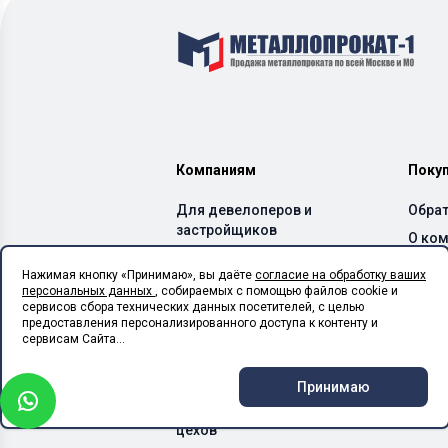
Компаниям
Поку
Для девелоперов и
Обрат
застройщиков
О ко
Для производителей ЖБИ
Дост
Нажимая кнопку «Принимаю», вы даёте
согласие на обработку ваших
и бетонных заводов
персональных данных
, собираемых с помощью файлов cookie и
Спос
Для производителей ЛСТК
сервисов сбора технических данных посетителей, с целью
Каль
предоставления персонализированного доступа к контенту и
Для монтажных
сервисам Сайта...
организаций
Для сельхоз предприятий
Принимаю
Для производственных
цехов