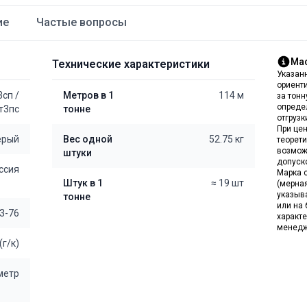
ие
Частые вопросы
Мас
Технические характеристики
Указан
ориент
3сп
/
Метров в 1
114 м
за тон
опреде
т3пс
тонне
отгрузк
При цен
ерый
Вес одной
52.75 кг
теорет
возмож
штуки
допуск
ссия
Марка с
Штук в 1
≈ 19 шт
(мерна
указыв
тонне
или на 
3-76
характе
менедж
(г/к)
 метр