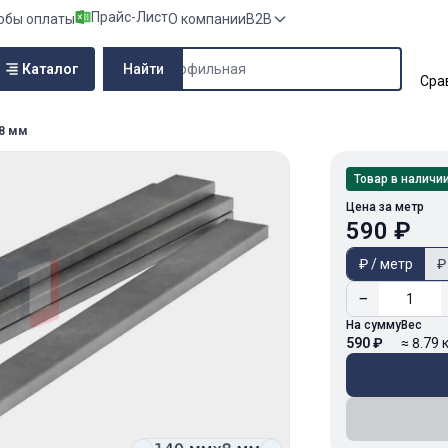
Прайс-Лист
обы оплаты
О компании
B2B
Поиск по сайту
Каталог
Найти
Сра
8 мм
Товар в наличи
Цена за метр
590 ₽
₽ / метр
₽
−
На сумму
Вес
590 ₽
≈ 8.79 