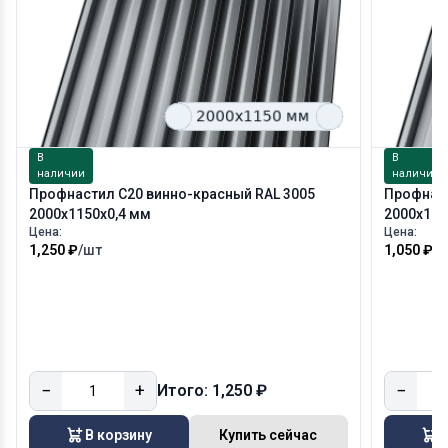
В
В
наличии
наличии
Профнастил С20 винно-красный RAL 3005
Профнаст
2000х1150х0,4 мм
2000х115
Цена:
Цена:
1,250 ₽
/шт
1,050 ₽
/
−
+
−
Итого: 1,250 ₽
В корзину
Купить сейчас
В