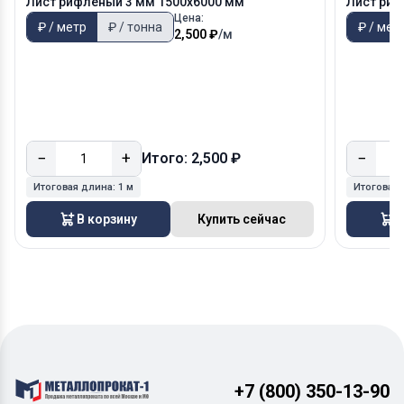
Лист рифленый 3 мм 1500х6000 мм
Лист риф
Цена:
₽ / метр
₽ / тонна
₽ / мет
2,500 ₽
/м
−
+
−
Итого: 2,500 ₽
Итоговая длина:
1 м
Итоговая
В корзину
Купить сейчас
В
+7 (800) 350-13-90