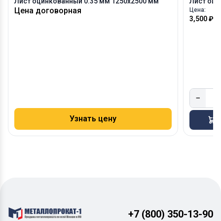
Лист оцинкованный 0.35 мм 1250х2500 мм
Лист оци
Цена договорная
Цена:
3,500 ₽
/
−
Узнать цену
В
+7 (800) 350-13-90