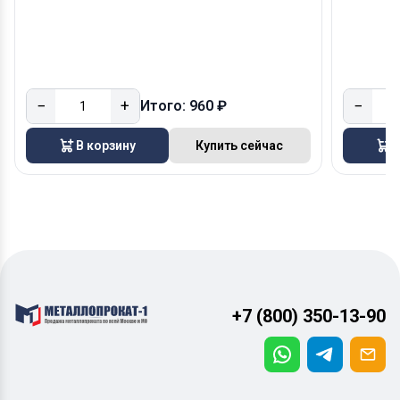
−
+
−
Итого: 960 ₽
В корзину
Купить сейчас
В
+7 (800) 350-13-90