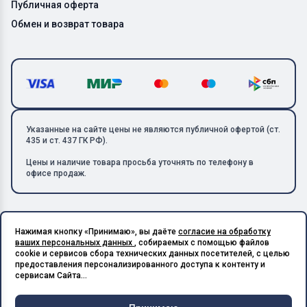
Публичная оферта
Обмен и возврат товара
Указанные на сайте цены не являются публичной офертой (ст.
435 и ст. 437 ГК РФ).
Цены и наличие товара просьба уточнять по телефону в
офисе продаж.
Нажимая кнопку «Принимаю», вы даёте
согласие на обработку
Copyright © 2026 ООО «Металлолом-1». Все права защищены.
ваших персональных данных
, собираемых с помощью файлов
ИНН: 5003129594 | КПП: 500301001 | ОГРН: 1185027017240
cookie и сервисов сбора технических данных посетителей, с целью
Подпишитесь на Telegram,
предоставления персонализированного доступа к контенту и
получите скидку 20%
Разработано в X-Point.Studio
сервисам Сайта...