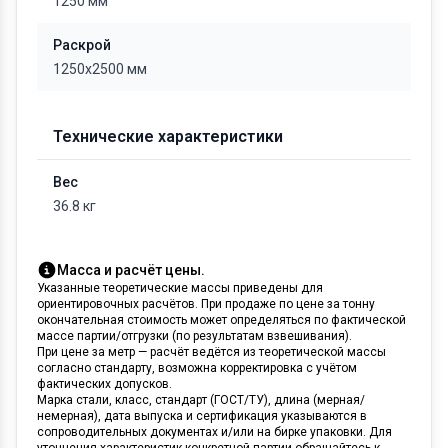
1250 мм
Раскрой
1250х2500 мм
Технические характеристики
Вес
36.8 кг
Масса и расчёт цены.
Указанные теоретические массы приведены для
ориентировочных расчётов. При продаже по цене за тонну
окончательная стоимость может определяться по фактической
массе партии/отгрузки (по результатам взвешивания).
При цене за метр — расчёт ведётся из теоретической массы
согласно стандарту, возможна корректировка с учётом
фактических допусков.
Марка стали, класс, стандарт (ГОСТ/ТУ), длина (мерная/
немерная), дата выпуска и сертификация указываются в
сопроводительных документах и/или на бирке упаковки. Для
уточнения характеристик конкретной партии обращайтесь к