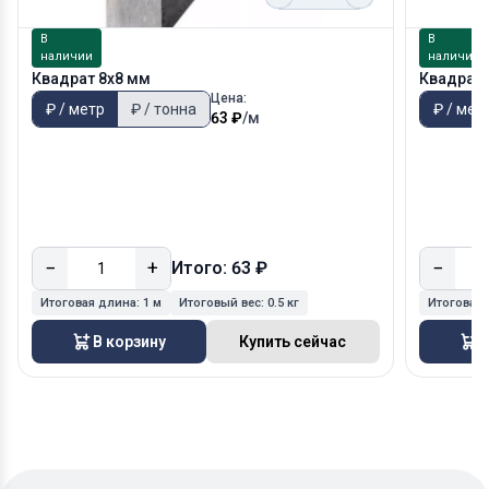
В
В
наличии
наличии
Квадрат 8х8 мм
Квадрат 
Цена:
₽ / метр
₽ / тонна
₽ / мет
63 ₽
/м
−
+
−
Итого: 63 ₽
Итоговая длина:
1 м
Итоговый вес:
0.5 кг
Итоговая
В корзину
Купить сейчас
В