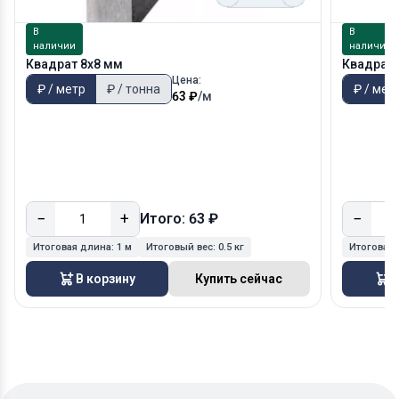
В
В
наличии
наличии
Квадрат 8х8 мм
Квадрат 
Цена:
₽ / метр
₽ / тонна
₽ / мет
63 ₽
/м
−
+
−
Итого: 63 ₽
Итоговая длина:
1 м
Итоговый вес:
0.5 кг
Итоговая
В корзину
Купить сейчас
В