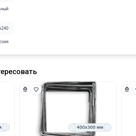
ьный
А240
ссия
тересовать