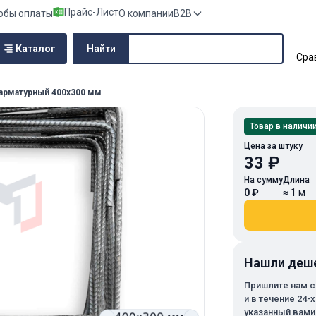
Прайс-Лист
обы оплаты
О компании
B2B
Поиск по сайту
Каталог
Найти
Сра
арматурный 400х300 мм
Товар в наличи
Цена за штуку
33 ₽
На сумму
Длина
0 ₽
≈ 1 м
Нашли деш
Пришлите нам с
и в течение 24-
указанный вами