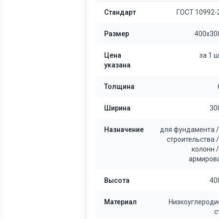
Стандарт
ГОСТ 10992-
Размер
400x30
Цена
за 1 
указана
Толщина
Ширина
30
Назначение
для фундамента
строительства
колонн
армиров
Высота
40
Материал
Низкоуглероди
с