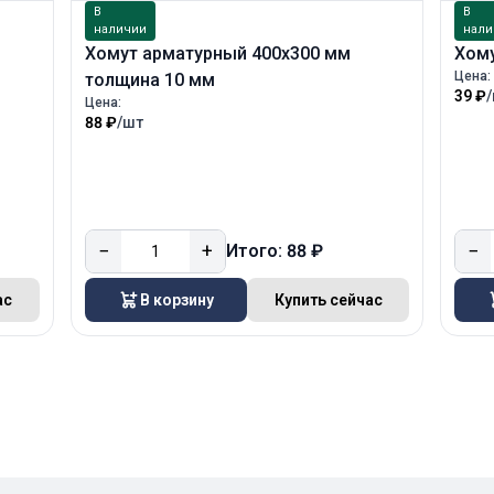
В
В
наличии
нали
Хомут арматурный 400х300 мм
Хом
Цена:
толщина 10 мм
39 ₽
Цена:
88 ₽
/шт
−
+
−
Итого: 88 ₽
ас
В корзину
Купить сейчас