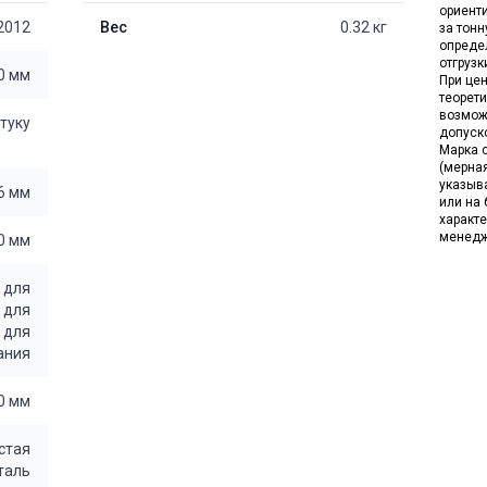
ориент
2012
Вес
0.32 кг
за тон
опреде
отгрузк
0 мм
При цен
теорет
возмож
штуку
допуск
Марка с
(мерна
указыв
6 мм
или на 
характе
менедж
0 мм
/
для
/
для
/
для
ания
0 мм
стая
таль