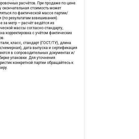
ировочных расчётов. При продаже по цене
ну окончательная стоимость может
ляться по фактической массе партии/
и (по результатам взвешивания).
е за метр — расчёт ведётся из
ической массы согласно стандарту,
на корректировка с учётом фактических
ов.
тали, класс, стандарт (ГОСТ/ТУ), длина
я/немерная), дата выпуска и сертификация
аются в сопроводительных документах и/
бирке упаковки. Для уточнения
ристик конкретной партии обращайтесь к
еру.