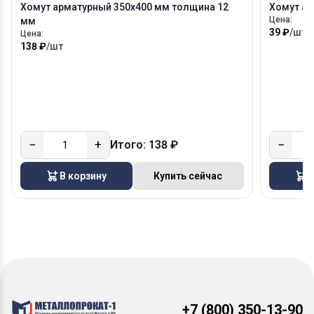
Хомут арматурный 350х400 мм толщина 12
Хомут ар
Цена:
мм
39 ₽
/шт
Цена:
138 ₽
/шт
−
+
−
Итого: 138 ₽
В корзину
Купить сейчас
В
+7 (800) 350-13-90