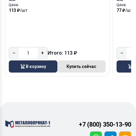
Цена:
Цена:
113 ₽
/шт
77 ₽
/шт
−
+
−
Итого: 113 ₽
В корзину
Купить сейчас
В
+7 (800) 350-13-90