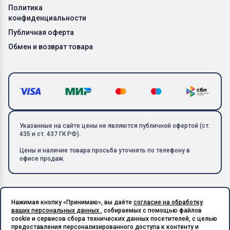
Политика
конфиденциальности
Публичная оферта
Обмен и возврат товара
Указанные на сайте цены не являются публичной офертой (ст.
435 и ст. 437 ГК РФ).
Цены и наличие товара просьба уточнять по телефону в
офисе продаж.
Нажимая кнопку «Принимаю», вы даёте
согласие на обработку
Copyright © 2026 ООО «Металлолом-1». Все права защищены.
ваших персональных данных
, собираемых с помощью файлов
ИНН: 5003129594 | КПП: 500301001 | ОГРН: 1185027017240
cookie и сервисов сбора технических данных посетителей, с целью
Подпишитесь на Telegram,
предоставления персонализированного доступа к контенту и