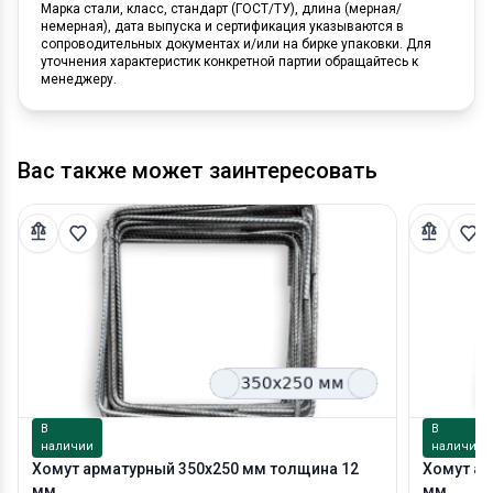
Марка стали, класс, стандарт (ГОСТ/ТУ), длина (мерная/
немерная), дата выпуска и сертификация указываются в
сопроводительных документах и/или на бирке упаковки. Для
уточнения характеристик конкретной партии обращайтесь к
менеджеру.
Вас также может заинтересовать
В
В
наличии
наличии
Хомут арматурный 350х250 мм толщина 12
Хомут ар
мм
мм