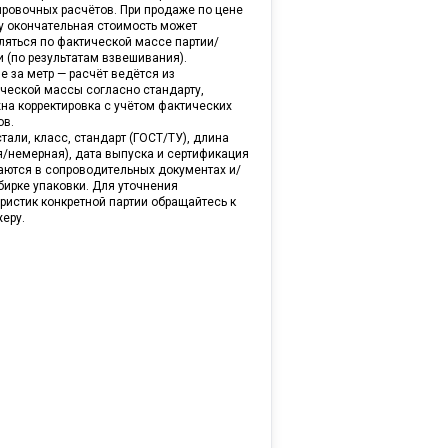
ировочных расчётов. При продаже по цене
ну окончательная стоимость может
ляться по фактической массе партии/
и (по результатам взвешивания).
е за метр — расчёт ведётся из
ической массы согласно стандарту,
на корректировка с учётом фактических
ов.
тали, класс, стандарт (ГОСТ/ТУ), длина
я/немерная), дата выпуска и сертификация
аются в сопроводительных документах и/
бирке упаковки. Для уточнения
ристик конкретной партии обращайтесь к
еру.