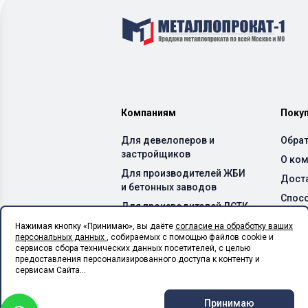
Компаниям
Поку
Для девелоперов и
Обрат
застройщиков
О ко
Для производителей ЖБИ
Дост
и бетонных заводов
Спос
Для производителей ЛСТК
Каль
Для монтажных
Нажимая кнопку «Принимаю», вы даёте
согласие на обработку ваших
персональных данных
, собираемых с помощью файлов cookie и
организаций
сервисов сбора технических данных посетителей, с целью
Для сельхоз предприятий
предоставления персонализированного доступа к контенту и
сервисам Сайта...
Для производственных
цехов
Принимаю