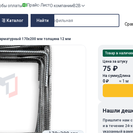
Прайс-Лист
обы оплаты
О компании
B2B
Поиск по сайту
Каталог
Найти
Сра
арматурный 170х200 мм толщина 12 мм
Товар в наличи
Цена за штуку
75 ₽
На сумму
Длина
0 ₽
≈ 1 м
Нашли деш
Пришлите нам с
и в течение 24-
указанный вами