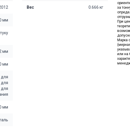
ориент
2012
Вес
0.666 кг
за тон
опреде
отгрузк
0 мм
При цен
теорет
возмож
штуку
допуск
Марка с
(мерна
указыв
2 мм
или на 
характе
менедж
0 мм
/
для
/
для
/
для
ания
0 мм
таль