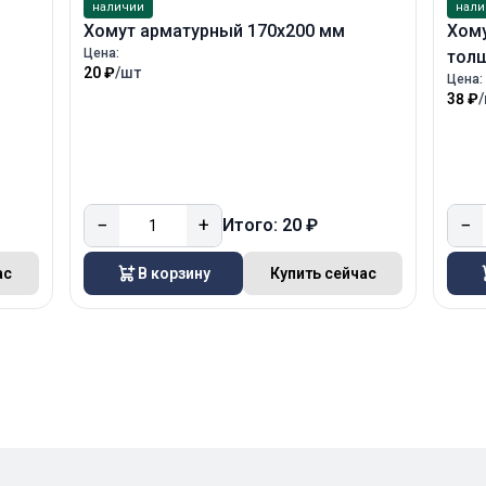
наличии
нали
Хомут арматурный 170х200 мм
Хом
Цена:
тол
20 ₽
/шт
Цена:
38 ₽
−
+
−
Итого: 20 ₽
ас
В корзину
Купить сейчас