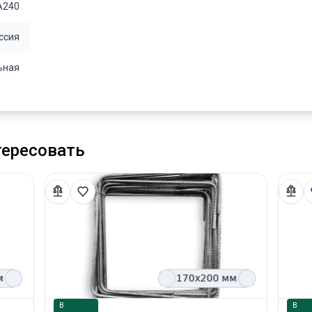
А240
ссия
ьная
тересовать
В
В