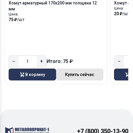
Хомут арматурный 170х200 мм толщина 12
Хомут ар
Цена:
мм
20 ₽
/шт
Цена:
75 ₽
/шт
−
+
−
Итого: 75 ₽
В корзину
Купить сейчас
В
+7 (800) 350-13-90