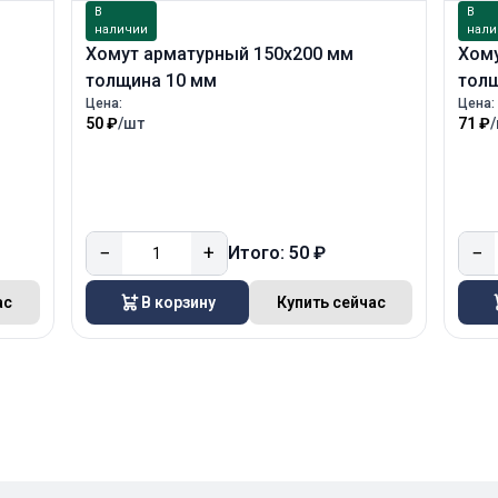
В
В
наличии
нали
Хомут арматурный 150х200 мм
Хом
толщина 10 мм
тол
Цена:
Цена:
50 ₽
/шт
71 ₽
−
+
−
Итого: 50 ₽
ас
В корзину
Купить сейчас