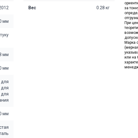
ориент
2012
Вес
0.28 кг
за тон
опреде
отгрузк
0 мм
При цен
теорет
возмож
штуку
допуск
Марка с
(мерна
указыв
8 мм
или на 
характе
менедж
0 мм
/
для
/
для
/
для
ания
0 мм
стая
таль