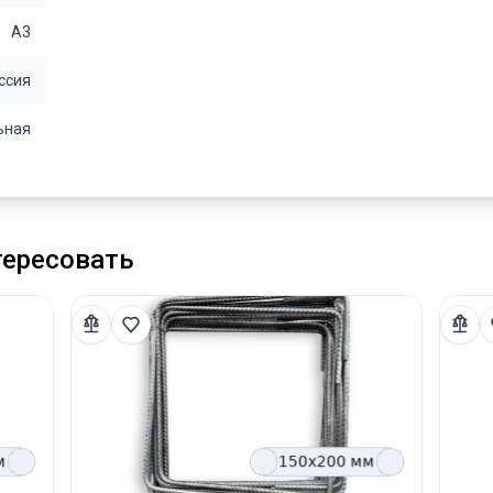
А3
ссия
ьная
тересовать