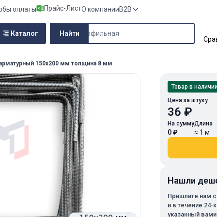
Прайс-Лист
обы оплаты
О компании
B2B
Поиск по сайту
Каталог
Найти
Сра
арматурный 150х200 мм толщина 8 мм
Товар в наличи
Цена за штуку
36 ₽
На сумму
Длина
0 ₽
≈ 1 м
Нашли деш
Пришлите нам с
и в течение 24-
указанный вами