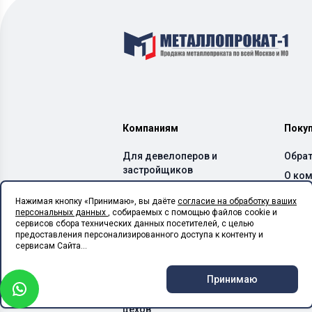
Компаниям
Поку
Для девелоперов и
Обрат
застройщиков
О ко
Для производителей ЖБИ
Дост
Нажимая кнопку «Принимаю», вы даёте
согласие на обработку ваших
и бетонных заводов
персональных данных
, собираемых с помощью файлов cookie и
Спос
Для производителей ЛСТК
сервисов сбора технических данных посетителей, с целью
Каль
предоставления персонализированного доступа к контенту и
Для монтажных
сервисам Сайта...
организаций
Для сельхоз предприятий
Принимаю
Для производственных
цехов