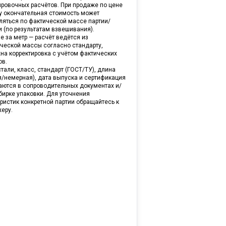
ировочных расчётов. При продаже по цене
ну окончательная стоимость может
ляться по фактической массе партии/
и (по результатам взвешивания).
е за метр — расчёт ведётся из
ической массы согласно стандарту,
на корректировка с учётом фактических
ов.
тали, класс, стандарт (ГОСТ/ТУ), длина
я/немерная), дата выпуска и сертификация
аются в сопроводительных документах и/
бирке упаковки. Для уточнения
ристик конкретной партии обращайтесь к
еру.