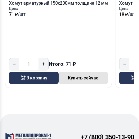
Хомут арматурный 150х200мм толщина 12 мм
Хомут ар
Цена:
Цена:
71 ₽
/шт
19 ₽
/шт
−
+
−
Итого: 71 ₽
В корзину
Купить сейчас
В
+7 (800) 350-13-90