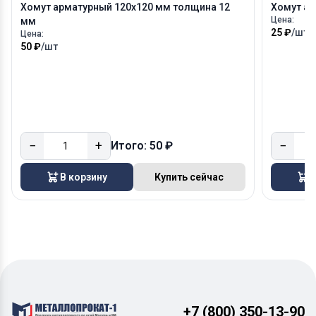
Хомут арматурный 120х120 мм толщина 12
Хомут ар
Цена:
мм
25 ₽
/шт
Цена:
50 ₽
/шт
−
+
−
Итого: 50 ₽
В корзину
Купить сейчас
В
+7 (800) 350-13-90