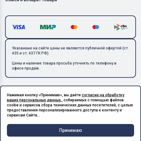
Указанные на сайте цены не являются публичной офертой (ст.
435 и ст. 437 ГК РФ).
Цены и наличие товара просьба уточнять по телефону в
офисе продаж.
Нажимая кнопку «Принимаю», вы даёте
согласие на обработку
Copyright © 2026 ООО «Металлолом-1». Все права защищены.
ваших персональных данных
, собираемых с помощью файлов
ИНН: 5003129594 | КПП: 500301001 | ОГРН: 1185027017240
cookie и сервисов сбора технических данных посетителей, с целью
Подпишитесь на Telegram,
предоставления персонализированного доступа к контенту и
получите скидку 20%
Разработано в X-Point.Studio
сервисам Сайта...
Принимаю
Чат и
Корзина
Меню
Главная
Каталог
Связь