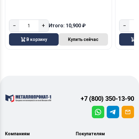
−
+
−
Итого: 10,900 ₽
В корзину
Купить сейчас
В
+7 (800) 350-13-90
Компаниям
Покупателям