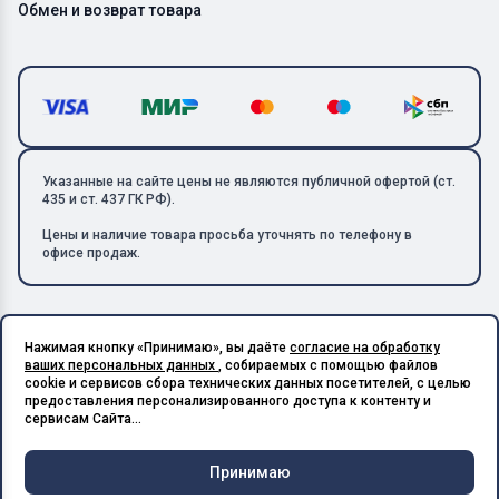
Обмен и возврат товара
Указанные на сайте цены не являются публичной офертой (ст.
435 и ст. 437 ГК РФ).
Цены и наличие товара просьба уточнять по телефону в
офисе продаж.
Нажимая кнопку «Принимаю», вы даёте
согласие на обработку
Copyright © 2026 ООО «Металлолом-1». Все права защищены.
ваших персональных данных
, собираемых с помощью файлов
ИНН: 5003129594 | КПП: 500301001 | ОГРН: 1185027017240
cookie и сервисов сбора технических данных посетителей, с целью
Подпишитесь на Telegram,
предоставления персонализированного доступа к контенту и
получите скидку 20%
Разработано в X-Point.Studio
сервисам Сайта...
Принимаю
Чат и
Корзина
Меню
Главная
Каталог