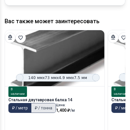
Вас также может заинтересовать
В
В
наличии
наличии
Стальная двутавровая балка 14
Стальная
Цена:
₽ / метр
₽ / тонна
₽ / мет
1,400 ₽
/м