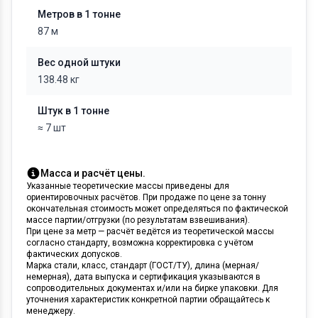
Метров в 1 тонне
87 м
Вес одной штуки
138.48 кг
Штук в 1 тонне
≈ 7 шт
Масса и расчёт цены.
Указанные теоретические массы приведены для
ориентировочных расчётов. При продаже по цене за тонну
окончательная стоимость может определяться по фактической
массе партии/отгрузки (по результатам взвешивания).
При цене за метр — расчёт ведётся из теоретической массы
согласно стандарту, возможна корректировка с учётом
фактических допусков.
Марка стали, класс, стандарт (ГОСТ/ТУ), длина (мерная/
немерная), дата выпуска и сертификация указываются в
сопроводительных документах и/или на бирке упаковки. Для
уточнения характеристик конкретной партии обращайтесь к
менеджеру.